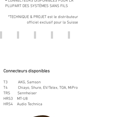
• CONNECTEURS DISPONIBLES POUR LA
PLUPART DES SYSTÈMES SANS FILS
*TECHNIQUE & PROJET est le distributeur
officiel exclusif pour la Suisse​
T3
T4
TRS
HRS3
HRS4
Connecteurs disponibles
T3 AKG, Samson
T4 Chiayo, Shure, EV/Telex, TOA, MiPro
TRS Sennheiser
HRS3 MT-U8
HRS4 Audio Technica